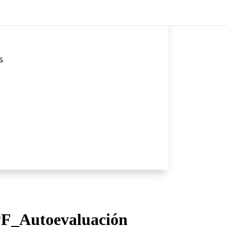
S
F_Autoevaluación