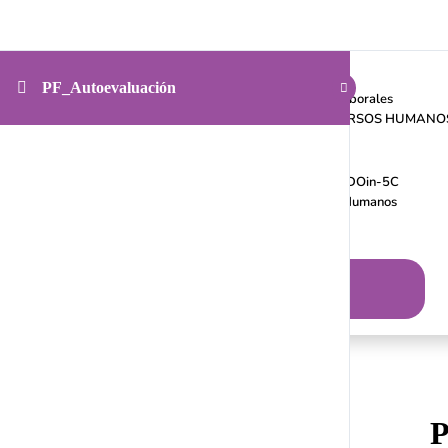
Inicio
Nosotros
Cursos on line
PF_Autoevaluación
Kit de Prevención para Relaciones Laborales
GUÍA PARA ESTRUCTURAR RECURSOS HUMANO
Cursos individuales
Servicios
Diagnóstico Organizacional Integral DOin-5C
Programa de Mentoría en Recursos Humanos
Consultas Privadas
Blog
INGRESAR
P