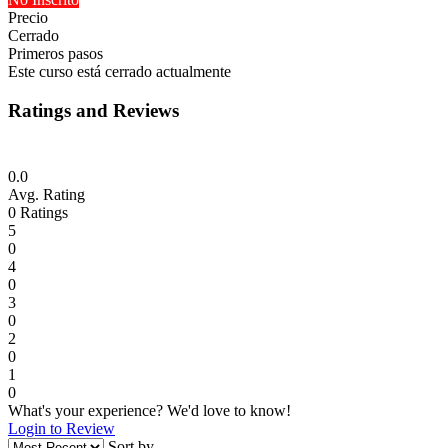
Precio
Cerrado
Primeros pasos
Este curso está cerrado actualmente
Ratings and Reviews
0.0
Avg. Rating
0
Ratings
5
0
4
0
3
0
2
0
1
0
What's your experience? We'd love to know!
Login to Review
Sort by