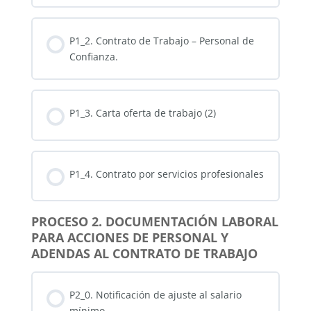
Contenido de la Lección
P1_2. Contrato de Trabajo – Personal de
0% COMPLETADO
0/4 pasos
Confianza.
P1_1.1 Contrato Definido
P1_3. Carta oferta de trabajo (2)
P1_1_2. Contrato Indefinido
P1_4. Contrato por servicios profesionales
P1_1_3. Contrato por Obra Determinada
PROCESO 2. DOCUMENTACIÓN LABORAL
P1_1_4. Valor agregado-Contrato para Servicio
PARA ACCIONES DE PERSONAL Y
Doméstico
ADENDAS AL CONTRATO DE TRABAJO
P2_0. Notificación de ajuste al salario
mínimo