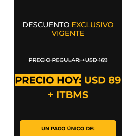
DESCUENTO
EXCLUSIVO
VIGENTE
PRECIO REGULAR: +USD 169
PRECIO HOY:
USD 89
+ ITBMS
UN PAGO ÚNICO DE: