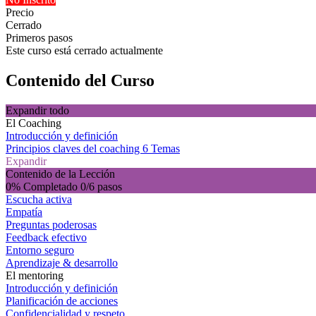
Precio
Cerrado
Primeros pasos
Este curso está cerrado actualmente
Contenido del Curso
Expandir todo
El Coaching
Introducción y definición
Principios claves del coaching
6 Temas
Expandir
Contenido de la Lección
0% Completado
0/6 pasos
Escucha activa
Empatía
Preguntas poderosas
Feedback efectivo
Entorno seguro
Aprendizaje & desarrollo
El mentoring
Introducción y definición
Planificación de acciones
Confidencialidad y respeto