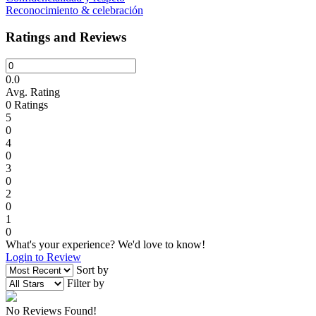
Reconocimiento & celebración
Ratings and Reviews
0.0
Avg. Rating
0
Ratings
5
0
4
0
3
0
2
0
1
0
What's your experience? We'd love to know!
Login to Review
Sort by
Filter by
No Reviews Found!