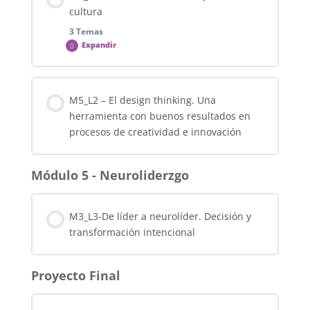
0% COMPLETADO
0/1 pasos
cultura
M4_L2_T1 – Pilares y principios básicos de la
3 Temas
programación neurolinguística (PNL)
Expandir
¿Cómo propiciar la creatividad?
M4_L2_F1 – Foro – 3 a 5 Principios de la PNL que
Contenido de la Lección
practicarás en los próximos 21 días
M5_L2 – El design thinking. Una
0% COMPLETADO
0/3 pasos
herramienta con buenos resultados en
procesos de creatividad e innovación
Resistencia al cambio
Módulo 5 - Neuroliderzgo
El dolor del cambio
M3_L3-De líder a neurolíder. Decisión y
transformación intencional
Cineforum – “Los Croods”
Proyecto Final