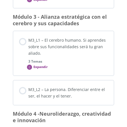
M2_L4_F1 – Creatividad e Innovación
Módulo 3 - Alianza estratégica con el
Contenido de la Lección
cerebro y sus capacidades
0% COMPLETADO
0/1 pasos
M3_L1 – El cerebro humano. Si aprendes
M2_L5_F1 – Cruzar la pirámide de Maslow con los
sobre sus funcionalidades será tu gran
dos factores de Herzberg
aliado.
3 Temas
Expandir
Contenido de la Lección
M3_L2 – La persona. Diferenciar entre el
0% COMPLETADO
0/3 pasos
ser, el hacer y el tener.
M3_L1_T1 – El sistema nervioso humano. Cerebro y
Módulo 4 -Neuroliderazgo, creatividad
neuroplasticidad
e innovación