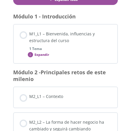
Módulo 1 - Introducción
M1_L1 – Bienvenida, influencias y
estructura del curso
1 Tema
Expandir
Módulo 2 -Principales retos de este
Contenido de la Lección
milenio
0% COMPLETADO
0/1 pasos
M2_L1 – Contexto
Formato_redessociales_actividades_Unicamente
M2_L2 – La forma de hacer negocio ha
cambiado y seguirá cambiando