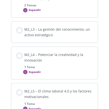
2 Temas
Expandir
Contenido de la Lección
M2_L3 – La gestión del conocimiento, un
0% COMPLETADO
0/2 pasos
activo estratégico
M2_L2_T1 – Foro (Lee Iacocca vs MarkZuckerberg)
M2_L4 – Potenciar la creatividad y la
innovación
M2_L2_F2 – Foro (Características de los Knowmad)
1 Tema
Expandir
Contenido de la Lección
M2_L5 – El clima laboral 4.0 y los factores
0% COMPLETADO
0/1 pasos
motivacionales
1 Tema
Expandir