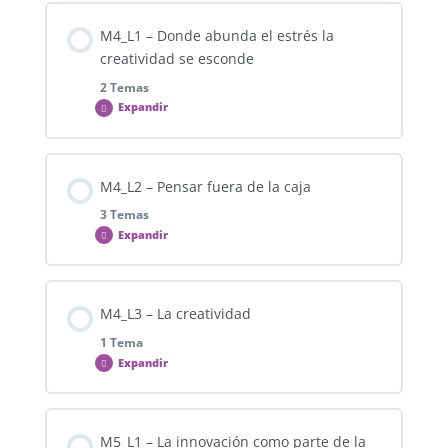
M3_L1_T2 – Los tres cerebros y sus principales
M4_L1 – Donde abunda el estrés la
funciones
creatividad se esconde
2 Temas
Expandir
M3_L1_F1 – Foro – Los tres cerebros
Contenido de la Lección
M4_L2 – Pensar fuera de la caja
0% COMPLETADO
0/2 pasos
3 Temas
Expandir
M5_L1_T1 – Restableciendo el equilibrio
Contenido de la Lección
M4_L3 – La creatividad
0% COMPLETADO
0/3 pasos
M5_L1_T2 – El nervio vago (El Vago y tu)
1 Tema
Expandir
Foro – Identificando la modalidad predominante
(PNL)
Contenido de la Lección
M5_L1 – La innovación como parte de la