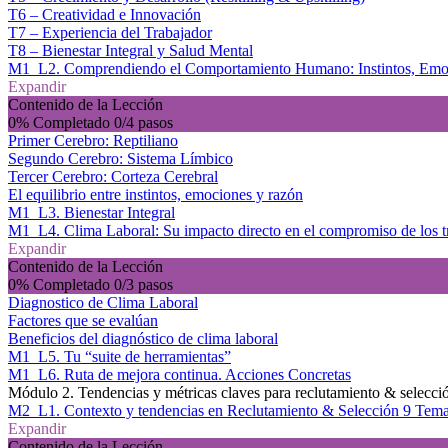
T6 – Creatividad e Innovación
T7 – Experiencia del Trabajador
T8 – Bienestar Integral y Salud Mental
M1_L2. Comprendiendo el Comportamiento Humano: Instintos, Emo
Expandir
Contenido de la Lección
0% Completado
0/4 pasos
Primer Cerebro: Reptiliano
Segundo Cerebro: Sistema Límbico
Tercer Cerebro: Corteza Cerebral
El equilibrio entre instintos, emociones y razón
M1_L3. Bienestar Integral
M1_L4. Clima Laboral: Su impacto directo en el compromiso de los 
Expandir
Contenido de la Lección
0% Completado
0/3 pasos
Diagnostico de Clima Laboral
Factores que se evalúan
Beneficios del diagnóstico de clima laboral
M1_L5. Tu “suite de herramientas”
M1_L6. Ruta de mejora continua. Acciones Concretas
Módulo 2. Tendencias y métricas claves para reclutamiento & selecci
M2_L1. Contexto y tendencias en Reclutamiento & Selección
9 Tem
Expandir
Contenido de la Lección