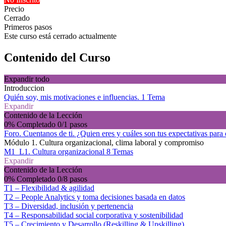
Precio
Cerrado
Primeros pasos
Este curso está cerrado actualmente
Contenido del Curso
Expandir todo
Introduccion
Quién soy, mis motivaciones e influencias.
1 Tema
Expandir
Contenido de la Lección
0% Completado
0/1 pasos
Foro. Cuentanos de ti. ¿Quien eres y cuáles son tus expectativas para 
Módulo 1. Cultura organizacional, clima laboral y compromiso
M1_L1. Cultura organizacional
8 Temas
Expandir
Contenido de la Lección
0% Completado
0/8 pasos
T1 – Flexibilidad & agilidad
T2 – People Analytics y toma decisiones basada en datos
T3 – Diversidad, inclusión y pertenencia
T4 – Responsabilidad social corporativa y sostenibilidad
T5 – Crecimiento y Desarrollo (Reskilling & Upskilling)