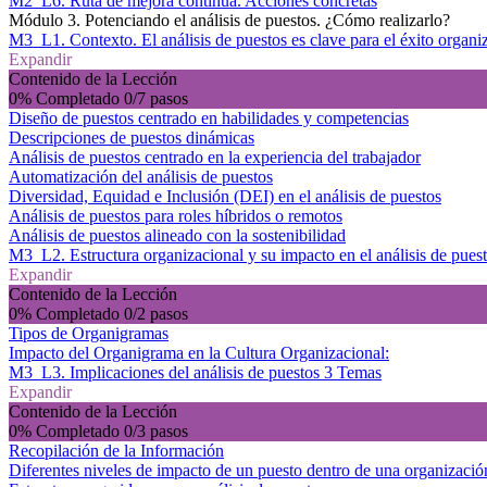
M2_L6. Ruta de mejora continua. Acciones concretas
Módulo 3. Potenciando el análisis de puestos. ¿Cómo realizarlo?
M3_L1. Contexto. El análisis de puestos es clave para el éxito organi
Expandir
Contenido de la Lección
0% Completado
0/7 pasos
Diseño de puestos centrado en habilidades y competencias
Descripciones de puestos dinámicas
Análisis de puestos centrado en la experiencia del trabajador
Automatización del análisis de puestos
Diversidad, Equidad e Inclusión (DEI) en el análisis de puestos
Análisis de puestos para roles híbridos o remotos
Análisis de puestos alineado con la sostenibilidad
M3_L2. Estructura organizacional y su impacto en el análisis de pues
Expandir
Contenido de la Lección
0% Completado
0/2 pasos
Tipos de Organigramas
Impacto del Organigrama en la Cultura Organizacional:
M3_L3. Implicaciones del análisis de puestos
3 Temas
Expandir
Contenido de la Lección
0% Completado
0/3 pasos
Recopilación de la Información
Diferentes niveles de impacto de un puesto dentro de una organizació