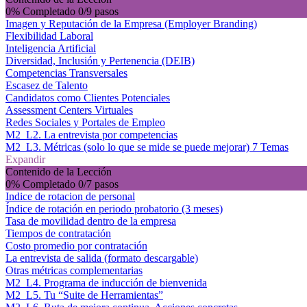
0% Completado
0/9 pasos
Imagen y Reputación de la Empresa (Employer Branding)
Flexibilidad Laboral
Inteligencia Artificial
Diversidad, Inclusión y Pertenencia (DEIB)
Competencias Transversales
Escasez de Talento
Candidatos como Clientes Potenciales
Assessment Centers Virtuales
Redes Sociales y Portales de Empleo
M2_L2. La entrevista por competencias
M2_L3. Métricas (solo lo que se mide se puede mejorar)
7 Temas
Expandir
Contenido de la Lección
0% Completado
0/7 pasos
Indice de rotacion de personal
Índice de rotación en periodo probatorio (3 meses)
Tasa de movilidad dentro de la empresa
Tiempos de contratación
Costo promedio por contratación
La entrevista de salida (formato descargable)
Otras métricas complementarias
M2_L4. Programa de inducción de bienvenida
M2_L5. Tu “Suite de Herramientas”