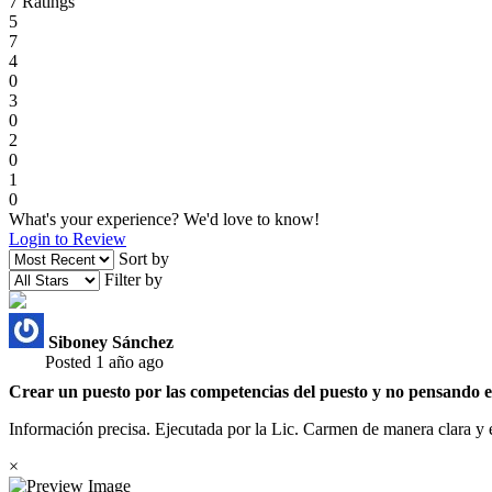
7
Ratings
5
7
4
0
3
0
2
0
1
0
What's your experience? We'd love to know!
Login to Review
Sort by
Filter by
Siboney Sánchez
Posted 1 año ago
Crear un puesto por las competencias del puesto y no pensando e
Información precisa. Ejecutada por la Lic. Carmen de manera clara y 
×