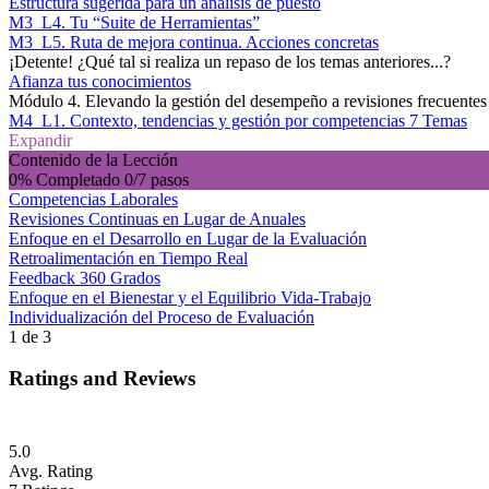
Estructura sugerida para un análisis de puesto
M3_L4. Tu “Suite de Herramientas”
M3_L5. Ruta de mejora continua. Acciones concretas
¡Detente! ¿Qué tal si realiza un repaso de los temas anteriores...?
Afianza tus conocimientos
Módulo 4. Elevando la gestión del desempeño a revisiones frecuentes
M4_L1. Contexto, tendencias y gestión por competencias
7 Temas
Expandir
Contenido de la Lección
0% Completado
0/7 pasos
Competencias Laborales
Revisiones Continuas en Lugar de Anuales
Enfoque en el Desarrollo en Lugar de la Evaluación
Retroalimentación en Tiempo Real
Feedback 360 Grados
Enfoque en el Bienestar y el Equilibrio Vida-Trabajo
Individualización del Proceso de Evaluación
1 de 3
Ratings and Reviews
5.0
Avg. Rating