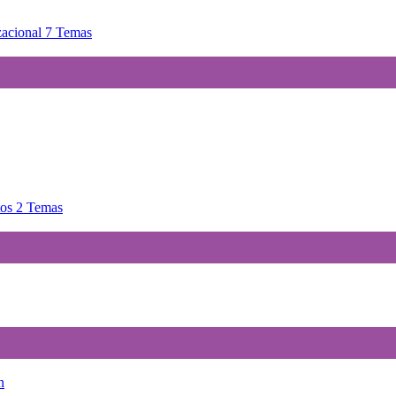
zacional
7 Temas
tos
2 Temas
n