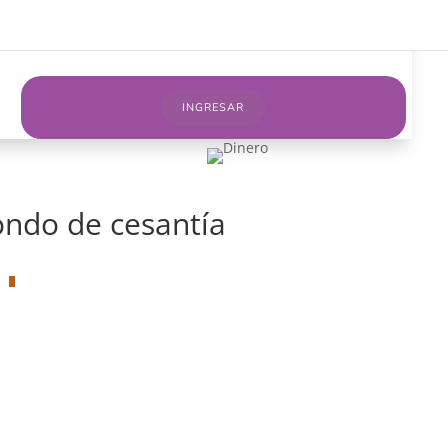
osotros
Cursos on line
Servicios
Blog
INGRESAR
ondo de cesantía