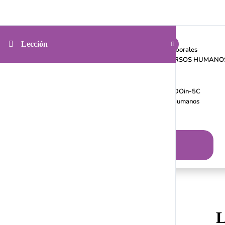
Inicio
Nosotros
Cursos on line
Lección
Kit de Prevención para Relaciones Laborales
GUÍA PARA ESTRUCTURAR RECURSOS HUMANO
Cursos individuales
Servicios
Diagnóstico Organizacional Integral DOin-5C
Programa de Mentoría en Recursos Humanos
Consultas Privadas
Blog
INGRESAR
L