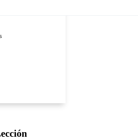
S
ección