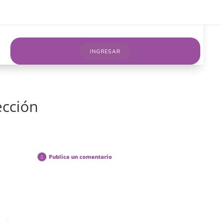
osotros
Cursos on line
Servicios
Blog
INGRESAR
ección
Publica un comentario