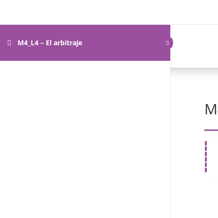
Inicio
N
M4_L4 – El arbitraje
M4