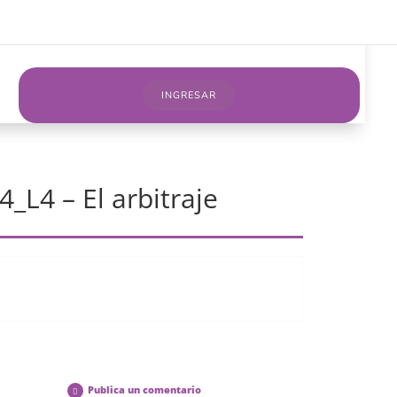
osotros
Cursos on line
Servicios
Blog
INGRESAR
_L4 – El arbitraje
Publica un comentario