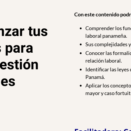
Con este contenido podr
nzar tus
Comprender los fund
laboral panameña.
 para
Sus complejidades y 
Conocer las formalid
estión
relación laboral.
Identificar las leyes
nes
Panamá.
Aplicar los concepto
mayor y caso fortuit