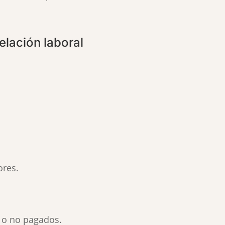
elación laboral
ores.
s o no pagados.