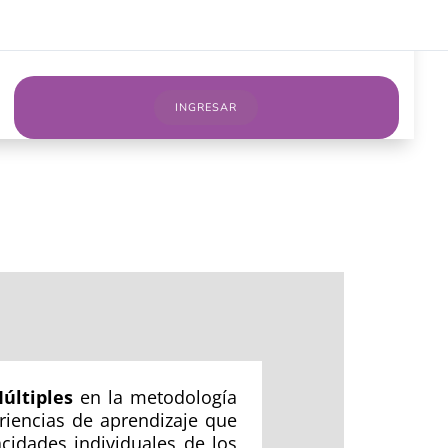
sotros
Cursos on line
Servicios
Blog
INGRESAR
últiples
en la metodología
riencias de aprendizaje que
acidades individuales de los