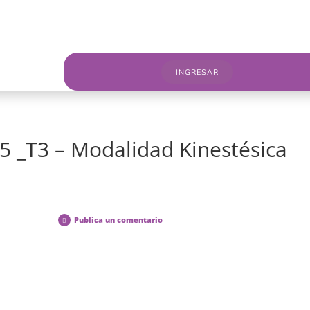
Inicio
Nosotros
Cursos on line
Servicios
Bl
INGRESAR
5 _T3 – Modalidad Kinestésica
Publica un comentario