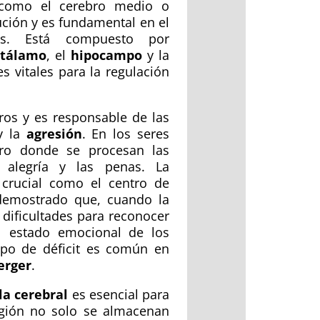
 como el cerebro medio o
ción y es fundamental en el
es. Está compuesto por
otálamo
, el
hipocampo
y la
s vitales para la regulación
ros y es responsable de las
 la
agresión
. En los seres
tro donde se procesan las
a alegría y las penas. La
 crucial como el centro de
 demostrado que, cuando la
dificultades para reconocer
el estado emocional de los
tipo de déficit es común en
erger
.
a cerebral
es esencial para
egión no solo se almacenan