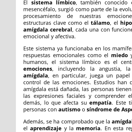
El
sistema límbico
, también conocido
mesencéfalo, surgió como parte de la evolu
procesamiento de nuestras emocion
estructuras clave como el
tálamo
, el
hip
amígdala cerebral
, cada una con funcione
emocional y afectiva.
Este sistema ya funcionaba en los mamífe
respuestas emocionales como el
miedo
y
humanos, el sistema límbico es el cen
emociones
, incluyendo la angustia, l
amígdala
, en particular, juega un papel
control de las emociones. Estudios han
amígdala está dañada, las personas tienen 
las expresiones faciales y comprender 
demás, lo que afecta su
empatía
. Este 
personas con
autismo
o
síndrome de Asp
Además, se ha comprobado que la
amígdal
el
aprendizaje
y la
memoria
. En esta r