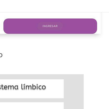
sotros
Cursos on line
Servicios
Blog
INGRESAR
o
stema límbico