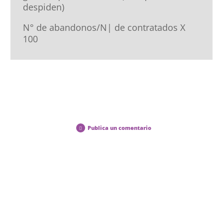
despiden)
N° de abandonos/N| de contratados X
100
Publica un comentario