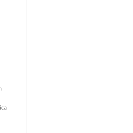
n
ica