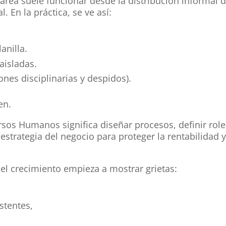
 área suele funcionar desde la distribución informal 
. En la práctica, se ve así:
anilla.
aisladas.
ones disciplinarias y despidos).
en.
sos Humanos significa diseñar procesos, definir role
 estrategia del negocio para proteger la rentabilidad 
el crecimiento empieza a mostrar grietas:
stentes,