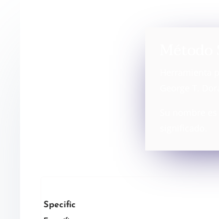
Método
Herramienta pa
George T. Dor
Su nombre es 
significado.
Specific